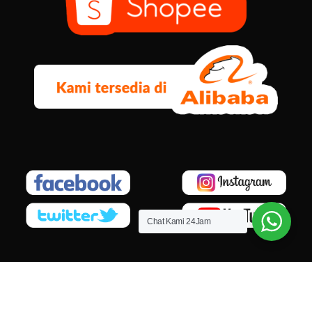
Chat Kami 24Jam
© 2026
PT. Mandiri Niagamas Cemerlang
. All rights reserved