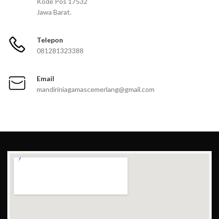
Kode Pos 17532
Jawa Barat.
Telepon
081281323388
Email
mandiriniagamascemerlang@gmail.com