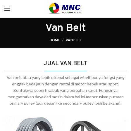
Van Belt
HOME
VAN BELT
JUAL VAN BELT
Van belt atau yang lebih dikenal sebagai v-belt punya fungsi yang
enggak beda jauh dengan rantai di motor bebek atau sport.
Bentuknya seperti sabuk yang berbahan karet. Fungsinya
mengantarkan daya dari mesin dalam hal ini meneruskan putaran
primary pulley (puli depan) ke secondary pulley (puli belakang).